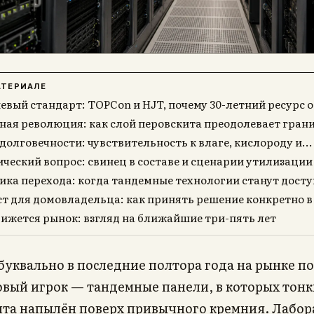
АТЕРИАЛЕ
вый стандарт: TOPCon и HJT, почему 30-летний ресурс ос
ая революция: как слой перовскита преодолевает грани
долговечности: чувствительность к влаге, кислороду и...
ческий вопрос: свинец в составе и сценарии утилизации
ка перехода: когда тандемные технологии станут доступ
т для домовладельца: как принять решение конкретно в 
ижется рынок: взгляд на ближайшие три-пять лет
 буквально в последние полтора года на рынке п
овый игрок — тандемные панели, в которых тонк
ита напылён поверх привычного кремния. Лабо