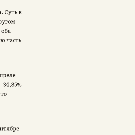
. Суть в
другом
 оба
ю часть
апреле
— 34,85%
Это
ентябре