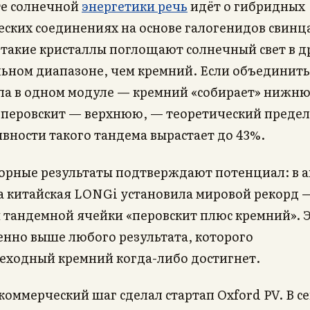
те солнечной
энергетики речь
идёт о гибридных
ских соединениях на основе галогенидов свинца
 такие кристаллы поглощают солнечный свет в 
льном диапазоне, чем кремний. Если объединить
ла в одном модуле — кремний «собирает» нижню
, перовскит — верхнюю, — теоретический предел
вности такого тандема вырастает до 43%.
орные результаты подтверждают потенциал: в 
а китайская LONGi установила мировой рекорд 
 тандемной ячейки «перовскит плюс кремний». 
енно выше любого результата, которого
еходный кремний когда-либо достигнет.
оммерческий шаг сделал стартап Oxford PV. В с