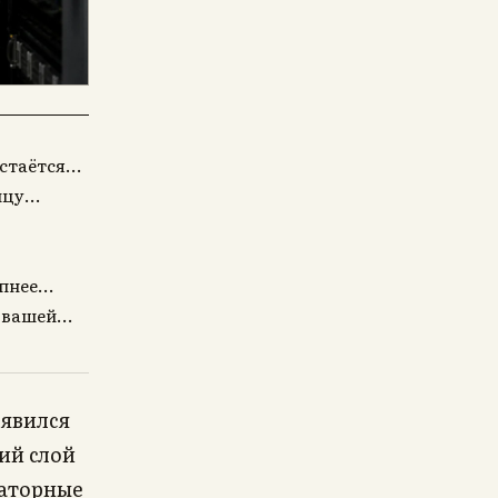
таётся...
цу...
нее...
вашей...
оявился
ий слой
раторные