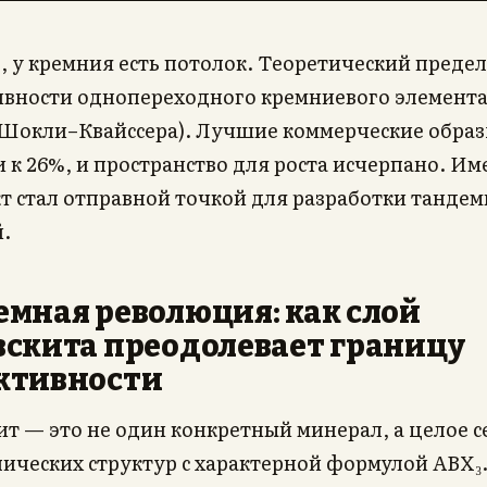
 у кремния есть потолок. Теоретический предел
вности однопереходного кремниевого элемент
 Шокли–Квайссера). Лучшие коммерческие обра
к 26%, и пространство для роста исчерпано. И
кт стал отправной точкой для разработки танде
.
емная революция: как слой
вскита преодолевает границу
ктивности
т — это не один конкретный минерал, а целое с
ических структур с характерной формулой ABX₃.