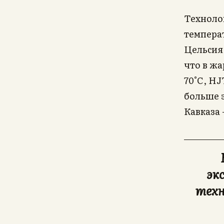
Техноло
темпера
Цельсия 
что в жа
70°C, H
больше э
Кавказа
эк
техн