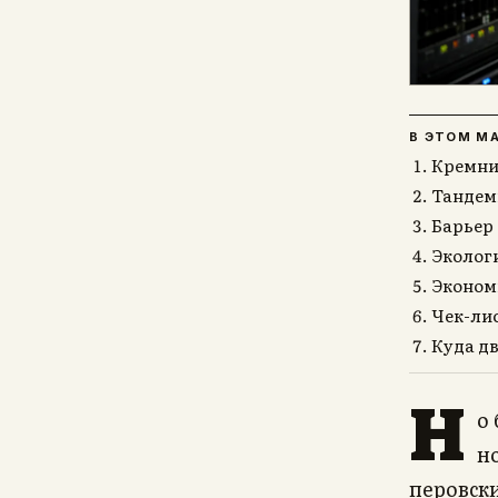
В ЭТОМ М
Кремние
Тандемн
Барьер 
Экологи
Экономи
Чек-лис
Куда дв
Н
о
н
перовск