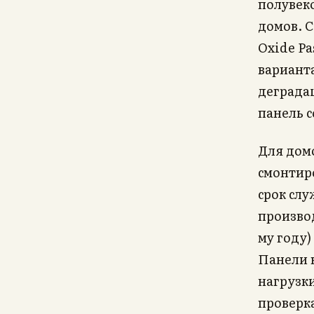
полувек
домов. 
Oxide Pa
вариант
деградац
панель 
Для дом
смонтиро
срок слу
произво
му году
Панели 
нагрузк
проверк