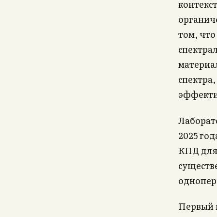
контекс
органиче
том, что
спектра
материа
спектра
эффекти
Лаборат
2025 год
КПД для
существ
однопер
Первый к