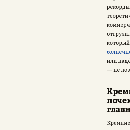
рекорды
теорети
коммерче
отгрузил
который 
солнечн
или над
— не ло
Кремн
почем
глав
Кремние