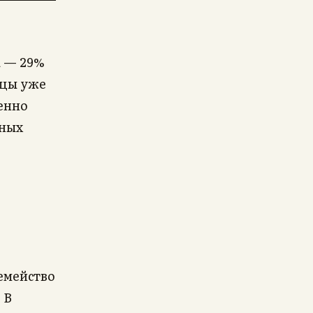
а — 29%
зцы уже
менно
мных
емейство
 В