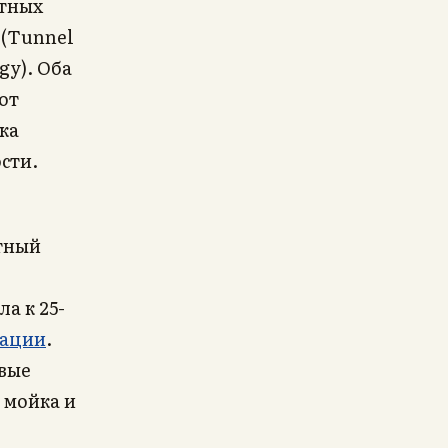
стных
 (Tunnel
gy). Оба
ют
ка
сти.
ртный
а к 25-
тации
.
вые
 мойка и