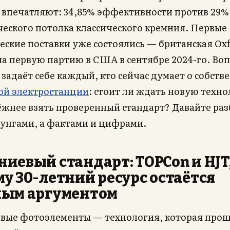
 впечатляют: 34,85% эффективности против 29%
ческого потолка классического кремния. Первые
ские поставки уже состоялись — британская Ox
а первую партию в США в сентябре 2024-го. Воп
задаёт себе каждый, кто сейчас думает о собств
ой электростанции
: стоит ли ждать новую техн
ёжнее взять проверенный стандарт? Давайте раз
зунгами, а фактами и цифрами.
иевый стандарт: TOPCon и HJT
у 30-летний ресурс остаётся
ным аргументом
вые фотоэлементы — технология, которая про