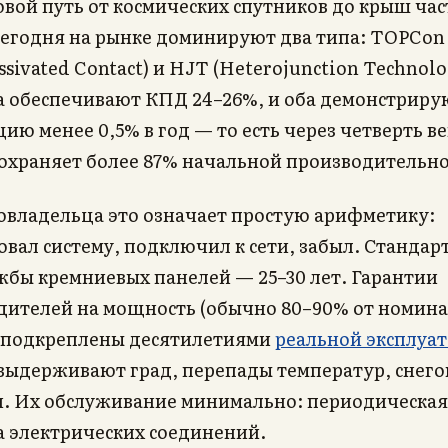
овой путь от космических спутников до крыш ча
Сегодня на рынке доминируют два типа: TOPCon
ssivated Contact) и HJT (Heterojunction Technolo
а обеспечивают КПД 24–26%, и оба демонстриру
ию менее 0,5% в год — то есть через четверть ве
сохраняет более 87% начальной производительно
овладельца это означает простую арифметику:
вал систему, подключил к сети, забыл. Станда
жбы кремниевых панелей — 25–30 лет. Гарантии
дителей на мощность (обычно 80–90% от номинал
) подкреплены десятилетиями
реальной эксплуа
выдерживают град, перепады температур, снего
и. Их обслуживание минимально: периодическая
а электрических соединений.