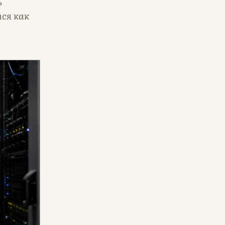
ь
ся как