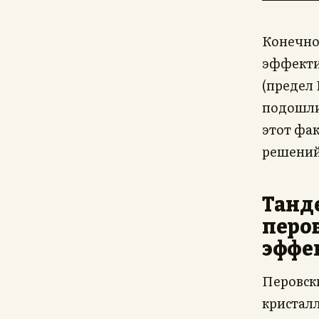
Конечно,
эффекти
(предел
подошли 
этот фа
решений
Танд
перо
эффе
Перовски
кристалл