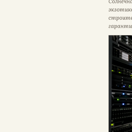
Солнечн
экзотико
строите
гаранти