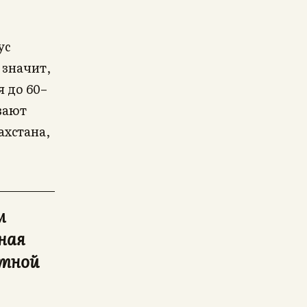
ус
 значит,
я до 60–
вают
ахстана,
м
ная
стной