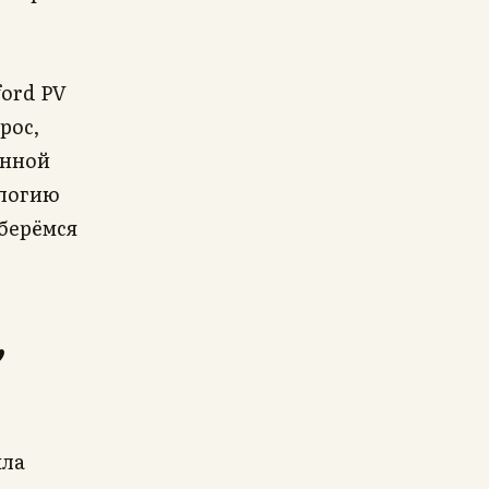
ford PV
рос,
енной
ологию
берёмся
,
шла