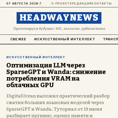
07 АВГУСТА 2026 Г.
О ПРОЕКТЕ
РЕДАКЦИЯ
КОНТАКТЫ
HEADWAYNEWS
Проектируем будущее: ИИ, экология, урбанистика
СВЕЖЕЕ
ИСКУССТВЕННЫЙ ИНТЕЛЛЕКТ
ТРАНС
ИСКУССТВЕННЫЙ ИНТЕЛЛЕКТ
Оптимизация LLM через
SparseGPT и Wanda: снижение
потребления VRAM на
облачных GPU
DigitalOcean выложил практический разбор
сжатия больших языковых моделей через
SparseGPT и Wanda. Туториал от 19 июня
разбирает прунинг, оценку памяти и