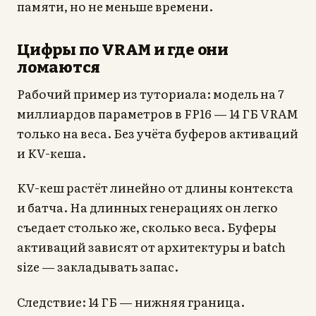
памяти, но не меньше времени.
Цифры по VRAM и где они
ломаются
Рабочий пример из туториала: модель на 7
миллиардов параметров в FP16 — 14 ГБ VRAM
только на веса. Без учёта буферов активаций
и KV-кеша.
KV-кеш растёт линейно от длины контекста
и батча. На длинных генерациях он легко
съедает столько же, сколько веса. Буферы
активаций зависят от архитектуры и batch
size — закладывать запас.
Следствие: 14 ГБ — нижняя граница.