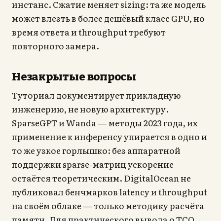
инстанс. Сжатие меняет sizing: та же модель
может влезть в более дешёвый класс GPU, но
время ответа и throughput требуют
повторного замера.
Незакрытые вопросы
Туториал документирует прикладную
инженерию, не новую архитектуру.
SparseGPT и Wanda — методы 2023 года, их
применение к инференсу упирается в одно и
то же узкое горлышко: без аппаратной
поддержки sparse-матриц ускорение
остаётся теоретическим. DigitalOcean не
публиковал бенчмарков latency и throughput
на своём облаке — только методику расчёта
памяти. Для практического вывода о TCO