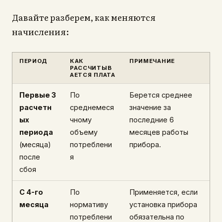
Давайте разберем, как меняются
начисления:
ПЕРИОД
КАК
ПРИМЕЧАНИЕ
РАССЧИТЫВ
АЕТСЯ ПЛАТА
Первые 3
По
Берется среднее
расчетн
среднемеся
значение за
ых
чному
последние 6
периода
объему
месяцев работы
(месяца)
потреблени
прибора.
после
я
сбоя
С 4-го
По
Применяется, если
месяца
нормативу
установка прибора
потреблени
обязательна по