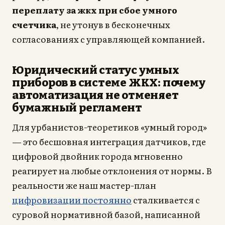
переплату за жкх при сбое умного
счетчика
, не утонув в бесконечных
согласованиях с управляющей компанией.
Юридический статус умных
приборов в системе ЖКХ: почему
автоматизация не отменяет
бумажный регламент
Для урбанистов-теоретиков «умный город»
— это бесшовная интеграция датчиков, где
цифровой двойник города мгновенно
реагирует на любые отклонения от нормы. В
реальности же наш мастер-план
цифровизации постоянно
сталкивается с
суровой нормативной базой, написанной