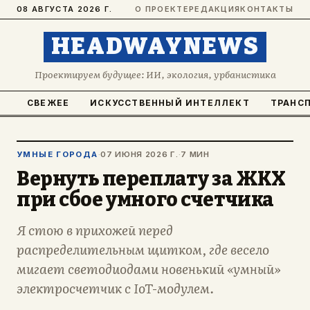
08 АВГУСТА 2026 Г.
О ПРОЕКТЕ
РЕДАКЦИЯ
КОНТАКТЫ
HEADWAYNEWS
Проектируем будущее: ИИ, экология, урбанистика
СВЕЖЕЕ
ИСКУССТВЕННЫЙ ИНТЕЛЛЕКТ
ТРАНС
УМНЫЕ ГОРОДА
·
07 ИЮНЯ 2026 Г.
·
7 МИН
Вернуть переплату за ЖКХ
при сбое умного счетчика
Я стою в прихожей перед
распределительным щитком, где весело
мигает светодиодами новенький «умный»
электросчетчик с IoT-модулем.