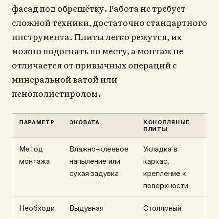
фасад под обрешётку. Работа не требует
сложной техники, достаточно стандартного
инструмента. Плиты легко режутся, их
можно подогнать по месту, а монтаж не
отличается от привычных операций с
минеральной ватой или
пенополистиролом.
ПАРАМЕТР
ЭКОВАТА
КОНОПЛЯНЫЕ
ПЛИТЫ
Метод
Влажно-клеевое
Укладка в
монтажа
напыление или
каркас,
сухая задувка
крепление к
поверхности
Необходи
Выдувная
Столярный