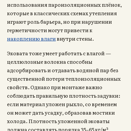
использования пароизоляционных плёнок,
которые в классических схемах утепления
играют роль барьера, но при нарушении
герметичности могут привести к
накоплению влаги
внутри стены.
Эковата тоже умеет работать с влагой —
целлюлозные волокна способны
адсорбировать и отдавать водяной пар без
существенной потери теплоизоляционных
свойств. Однако при монтаже важно
соблюдать правильную плотность задувки:
если материал уложен рыхло, со временем
он может дать усадку, образовав мостики
холода. Плотность уложенной эковаты
должна составлять порядка 35–65 кг/м³,