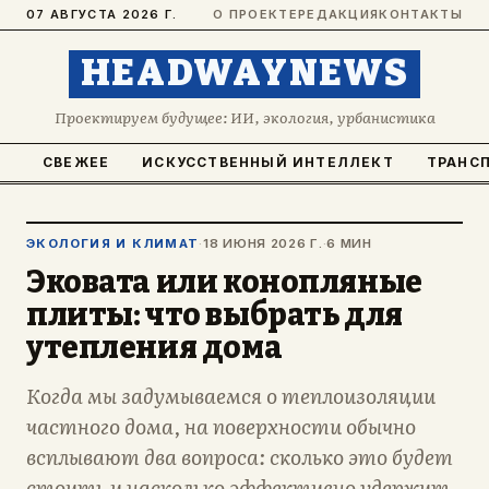
07 АВГУСТА 2026 Г.
О ПРОЕКТЕ
РЕДАКЦИЯ
КОНТАКТЫ
HEADWAYNEWS
Проектируем будущее: ИИ, экология, урбанистика
СВЕЖЕЕ
ИСКУССТВЕННЫЙ ИНТЕЛЛЕКТ
ТРАНС
ЭКОЛОГИЯ И КЛИМАТ
·
18 ИЮНЯ 2026 Г.
·
6 МИН
Эковата или конопляные
плиты: что выбрать для
утепления дома
Когда мы задумываемся о теплоизоляции
частного дома, на поверхности обычно
всплывают два вопроса: сколько это будет
стоить и насколько эффективно удержит