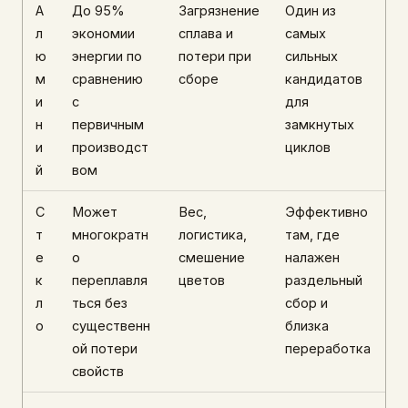
А
До 95%
Загрязнение
Один из
л
экономии
сплава и
самых
ю
энергии по
потери при
сильных
м
сравнению
сборе
кандидатов
и
с
для
н
первичным
замкнутых
и
производст
циклов
й
вом
С
Может
Вес,
Эффективно
т
многократн
логистика,
там, где
е
о
смешение
налажен
к
переплавля
цветов
раздельный
л
ться без
сбор и
о
существенн
близка
ой потери
переработка
свойств