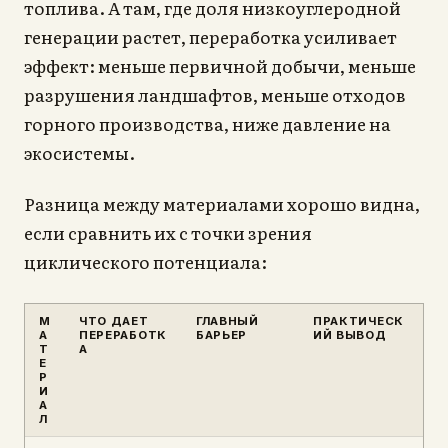
топлива. А там, где доля низкоуглеродной
генерации растет, переработка усиливает
эффект: меньше первичной добычи, меньше
разрушения ландшафтов, меньше отходов
горного производства, ниже давление на
экосистемы.
Разница между материалами хорошо видна,
если сравнить их с точки зрения
циклического потенциала:
М
ЧТО ДАЕТ
ГЛАВНЫЙ
ПРАКТИЧЕСК
А
ПЕРЕРАБОТК
БАРЬЕР
ИЙ ВЫВОД
Т
А
Е
Р
И
А
Л