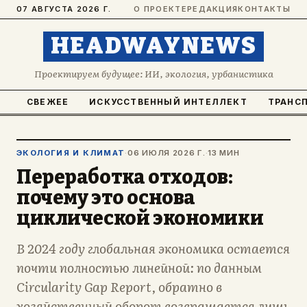
07 АВГУСТА 2026 Г.
О ПРОЕКТЕ
РЕДАКЦИЯ
КОНТАКТЫ
HEADWAYNEWS
Проектируем будущее: ИИ, экология, урбанистика
СВЕЖЕЕ
ИСКУССТВЕННЫЙ ИНТЕЛЛЕКТ
ТРАНС
ЭКОЛОГИЯ И КЛИМАТ
·
06 ИЮЛЯ 2026 Г.
·
13 МИН
Переработка отходов:
почему это основа
циклической экономики
В 2024 году глобальная экономика остается
почти полностью линейной: по данным
Circularity Gap Report, обратно в
хозяйственный оборот возвращается лишь