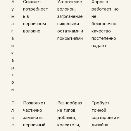
Б
Снижает
Укорочение
Хорошо
у
потребност
волокон,
работает, но
м
ь в
загрязнение
не
а
первичном
пищевыми
бесконечно:
г
волокне
остатками и
качество
а
покрытиями
постепенно
и
падает
к
а
р
т
о
н
П
Позволяет
Разнообраз
Требует
л
частично
ие типов,
точной
а
заменить
добавки,
сортировки и
с
первичный
красители,
дизайна