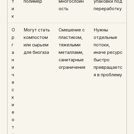
т
полимер
многослойн
упаковки под
и
ость
переработку
к
О
Могут стать
Смешение с
Нужны
р
компостом
пластиком,
отдельные
г
или сырьем
тяжелыми
потоки,
а
для биогаза
металлами,
иначе ресурс
н
санитарные
быстро
и
ограничения
превращаетс
ч
я в проблему
е
с
к
и
е
о
т